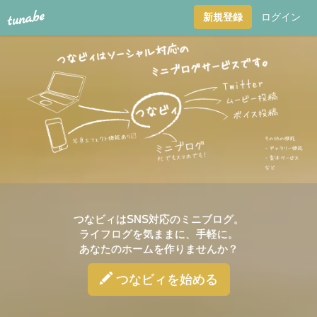
tuna.be
新規登録
ログイン
つ
な
ビ
ィ
-
tuna.be-
ソ
つなビィ
はSNS対応のミニブログ。
ー
ライフログを気ままに、手軽に。
あなたのホームを作りませんか？
シ
つなビィ
を始める
ャ