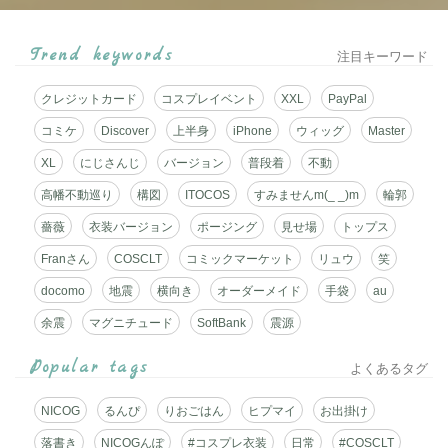
ル
対
Trend keywords
注目キーワード
応
クレジットカード
コスプレイベント
XXL
PayPal
☆
コミケ
Discover
上半身
iPhone
ウィッグ
Master
ミ
XL
にじさんじ
バージョン
普段着
不動
ニ
高幡不動巡り
構図
ITOCOS
すみませんm(_ _)m
輪郭
薔薇
衣装バージョン
ポージング
見せ場
トップス
ブ
Franさん
COSCLT
コミックマーケット
リュウ
笑
ロ
docomo
地震
横向き
オーダーメイド
手袋
au
グ
余震
マグニチュード
SoftBank
震源
サ
Popular tags
よくあるタグ
ー
NICOG
るんぴ
りおごはん
ヒプマイ
お出掛け
ビ
落書き
NICOGんぽ
#コスプレ衣装
日常
#COSCLT