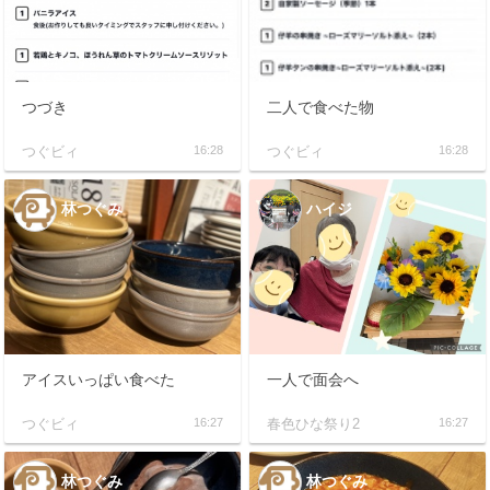
つづき
二人で食べた物
つぐビィ
16:28
つぐビィ
16:28
林つぐみ
ハイジ
アイスいっぱい食べた
一人で面会へ
つぐビィ
16:27
春色ひな祭り2
16:27
林つぐみ
林つぐみ