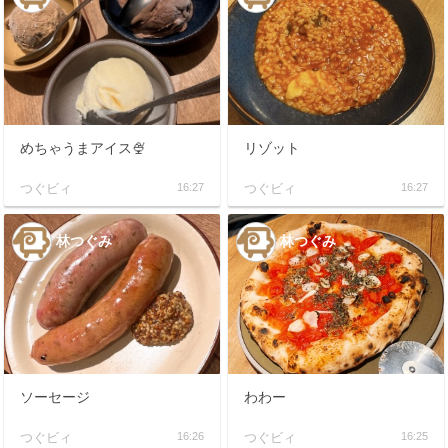
めちゃうまアイス🍨
リゾット
つぐビィ
16:27
つぐビィ
16:27
林つぐみ
林つぐみ
ソーセージ
わわー
つぐビィ
16:26
つぐビィ
16:25