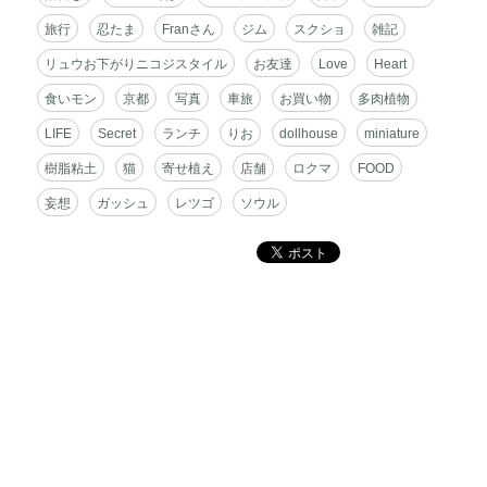
ス
旅行
忍たま
Franさん
ジム
スクショ
雑記
リュウお下がりニコジスタイル
お友達
Love
Heart
食いモン
京都
写真
車旅
お買い物
多肉植物
LIFE
Secret
ランチ
りお
dollhouse
miniature
樹脂粘土
猫
寄せ植え
店舗
ロクマ
FOOD
妄想
ガッシュ
レツゴ
ソウル