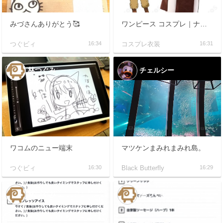
みづさんありがとう🥰
ワンピース コスプレ｜ナミ エルバフ編衣装の構成チェックリストとイベント別ガイド
つぐビィ
16:34
コスプレ衣装
16:31
林つぐみ
チェルシー
ワコムのニュー端末
マツケンまみれまみれ島。
つぐビィ
16:30
Black Butterfly
16:29
林つぐみ
林つぐみ