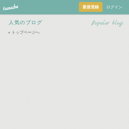
tuna.be
新規登録
ログイン
つ
Popular blogs
人気のブログ
な
« トップページへ
ビ
ィ
-
tuna.be-
ソ
ー
シ
ャ