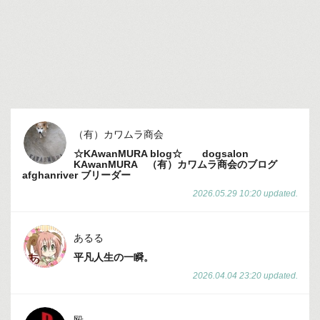
ル
対
応
☆
ミ
（有）カワムラ商会
ニ
☆KAwanMURA blog☆ dogsalon
KAwanMURA （有）カワムラ商会のブログ
ブ
afghanriver ブリーダー
ロ
2026.05.29 10:20 updated.
グ
あるる
サ
平凡人生の一瞬。
2026.04.04 23:20 updated.
ー
ビ