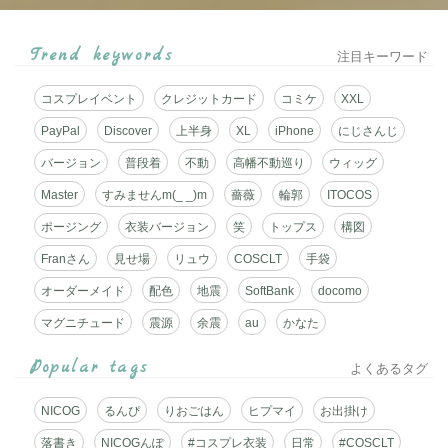
ル
対
Trend keywords
注目キーワード
応
コスプレイベント
クレジットカード
コミケ
XXL
☆
PayPal
Discover
上半身
XL
iPhone
にじさんじ
ミ
バージョン
普段着
不動
高幡不動巡り
ウィッグ
ニ
Master
すみませんm(_ _)m
薔薇
輪郭
ITOCOS
ポージング
衣装バージョン
笑
トップス
構図
ブ
Franさん
見せ場
リュウ
COSCLT
手袋
ロ
オーダーメイド
配色
地震
SoftBank
docomo
グ
マグニチュード
震源
余震
au
かなた
サ
Popular tags
よくあるタグ
ー
NICOG
るんぴ
りおごはん
ヒプマイ
お出掛け
ビ
落書き
NICOGんぽ
#コスプレ衣装
日常
#COSCLT