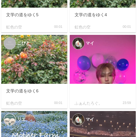
文学の道をゆく5
文学の道をゆく4
虹色の空
00:01
虹色の空
00:01
こびと
マイ
文学の道をゆく6
虹色の空
00:01
ふぁんたろぐ。
23:59
リエ
マイ