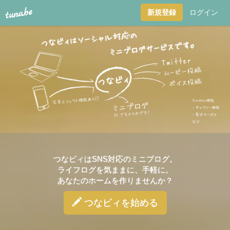
tuna.be
新規登録
ログイン
つ
な
ビ
ィ
-
tuna.be-
ソ
つなビィ
はSNS対応のミニブログ。
ー
ライフログを気ままに、手軽に。
あなたのホームを作りませんか？
シ
つなビィ
を始める
ャ