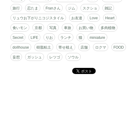
ス
旅行
忍たま
Franさん
ジム
スクショ
雑記
リュウお下がりニコジスタイル
お友達
Love
Heart
食いモン
京都
写真
車旅
お買い物
多肉植物
Secret
LIFE
りお
ランチ
猫
miniature
dollhouse
樹脂粘土
寄せ植え
店舗
ロクマ
FOOD
妄想
ガッシュ
レツゴ
ソウル