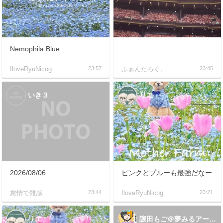
Nemophila Blue
IloveRyuNicog
23:57
ふぁんたろぐ。
23:45
いき３
リエ
2026/08/06
ピンクとプルーも最強だなー
怠惰で雑感
23:44
IloveRyuNicog
23:21
リエ
譲田もご＠夢みるアーティスト