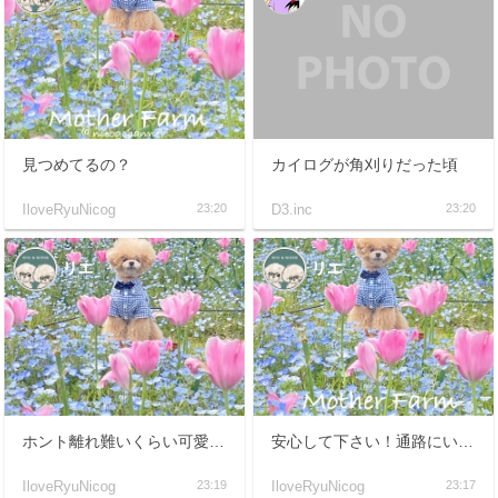
見つめてるの？
カイログが角刈りだった頃
IloveRyuNicog
23:20
D3.inc
23:20
リエ
リエ
ホント離れ難いくらい可愛くて…行った人にはわかるよね？
安心して下さい！通路にいます！
IloveRyuNicog
23:19
IloveRyuNicog
23:17