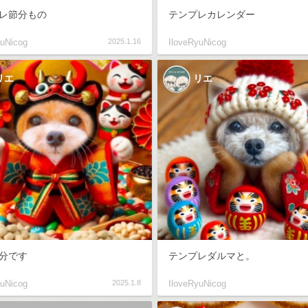
レ節分もの
テンプレカレンダー
yuNicog
2025.1.16
IloveRyuNicog
リエ
リエ
分です
テンプレダルマと。
yuNicog
2025.1.8
IloveRyuNicog