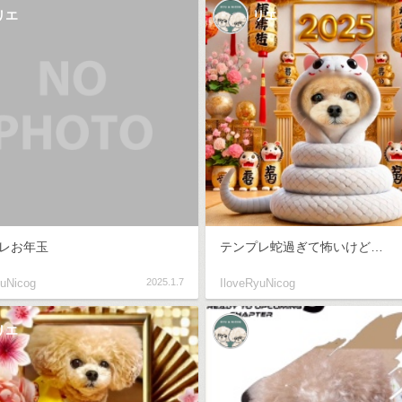
リエ
リエ
レお年玉
テンプレ蛇過ぎて怖いけど…
yuNicog
2025.1.7
IloveRyuNicog
リエ
リエ