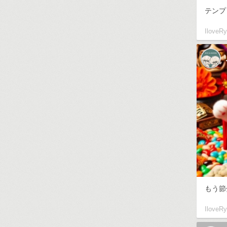
テンプ
IloveR
もう節
IloveR