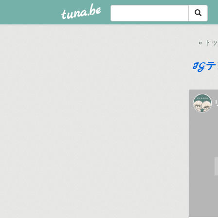
tuna.be
« ト
IG