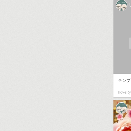
テンプ
IloveR