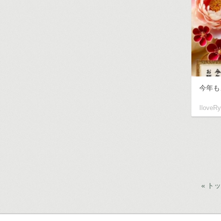
今年も
IloveR
« ト