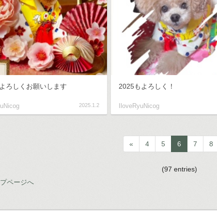
よろしくお願いします
2025もよろしく！
yuNicog
2025.1.2
IloveRyuNicog
«
4
5
6
7
8
(97 entries)
ップページへ