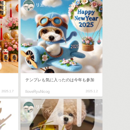
リエ
テンプレも気に入ったのは今年も参加
2025.1.7
IloveRyuNicog
2025.1.2
リエ