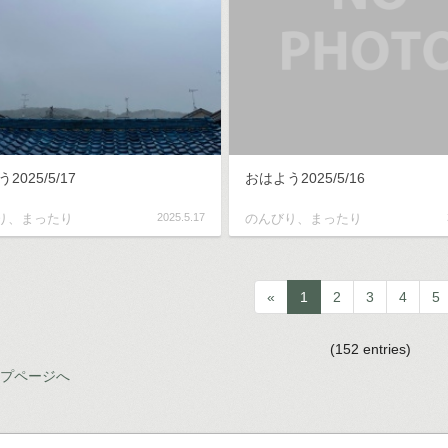
2025/5/17
おはよう2025/5/16
り、まったり
2025.5.17
のんびり、まったり
«
1
2
3
4
5
(152 entries)
ップページへ