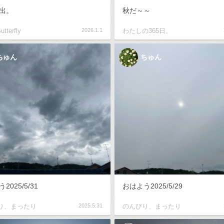
出。
秋だ～～
utterfly
2026.1.1
わたしの365日。
ちゅん
ちゅん
2025/5/31
おはよう2025/5/29
り、まったり
2025.5.31
のんびり、まったり