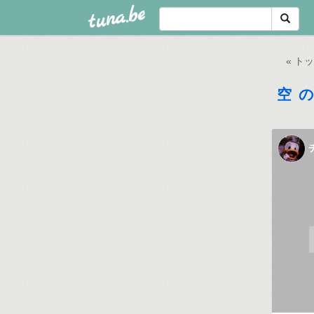
tuna.be
« ト
空 