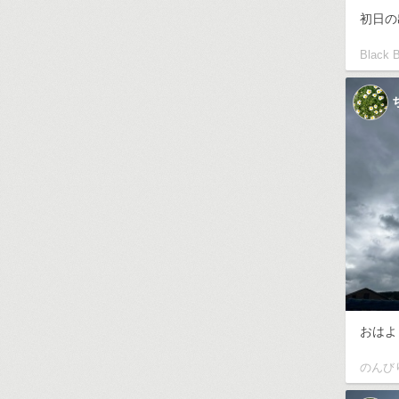
初日の
Black B
おはよう
のんび