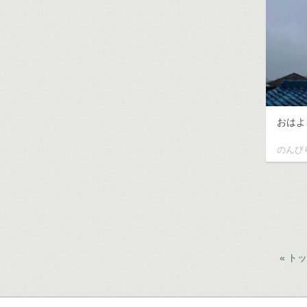
おはよう
のんび
« ト