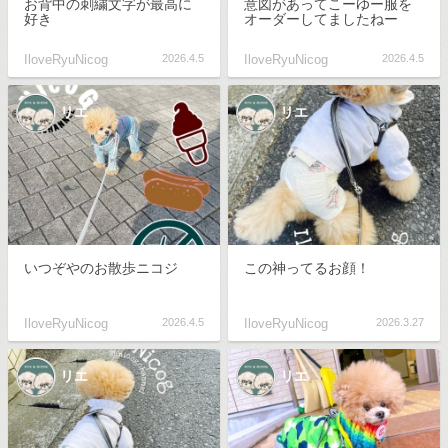
お背中の刺繍文字が最高に
意図があってこーゆー服を
好き
オーダーしてましたねー
IloveRyuNicog
2026.4.5
IloveRyuNicog
2026.4.5
リエ
リエ
いつぞやのお散歩ニコジ
この神ってるお顔！
IloveRyuNicog
2026.4.5
IloveRyuNicog
2026.3.27
リエ
リエ