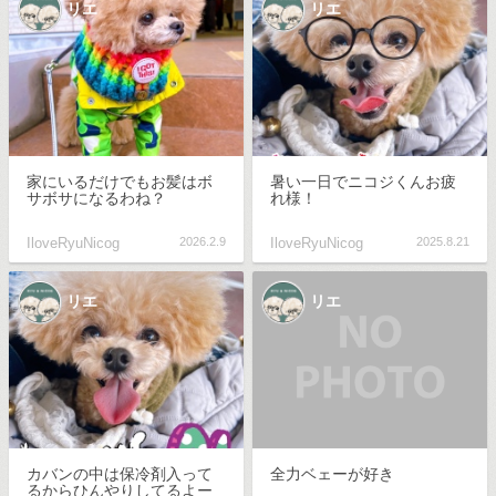
リエ
リエ
家にいるだけでもお髪はボ
暑い一日でニコジくんお疲
サボサになるわね？
れ様！
IloveRyuNicog
2026.2.9
IloveRyuNicog
2025.8.21
リエ
リエ
カバンの中は保冷剤入って
全力ベェーが好き
るからひんやりしてるよー