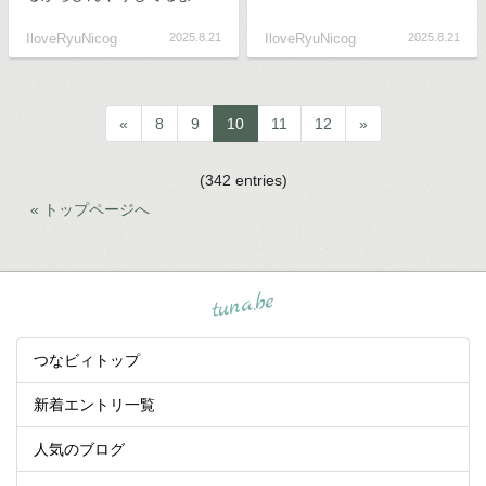
IloveRyuNicog
2025.8.21
IloveRyuNicog
2025.8.21
«
8
9
10
11
12
»
(342 entries)
« トップページへ
tuna.be
つなビィトップ
新着エントリ一覧
人気のブログ