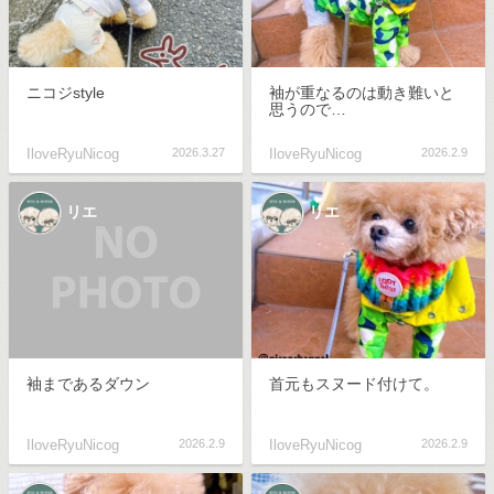
ニコジstyle
袖が重なるのは動き難いと
思うので…
IloveRyuNicog
2026.3.27
IloveRyuNicog
2026.2.9
リエ
リエ
袖まであるダウン
首元もスヌード付けて。
IloveRyuNicog
2026.2.9
IloveRyuNicog
2026.2.9