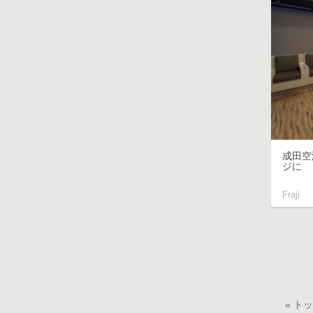
成田空
ジに
Fraji
« ト