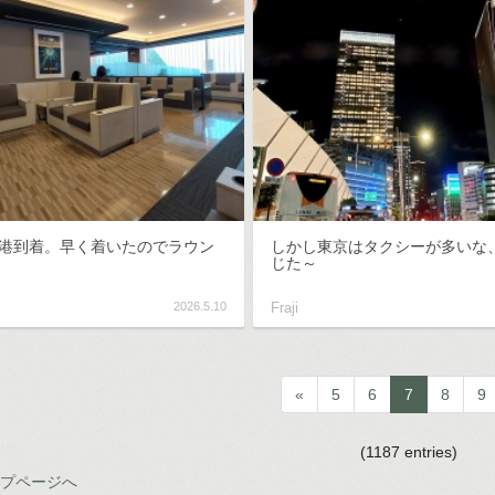
港到着。早く着いたのでラウン
しかし東京はタクシーが多いな
じた～
2026.5.10
Fraji
«
5
6
7
8
9
(1187 entries)
ップページへ