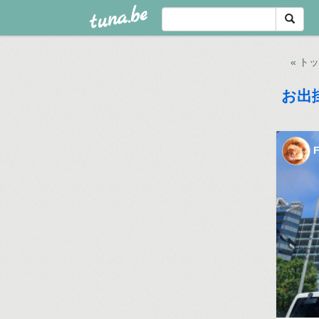
tuna.be
« ト
お出
F