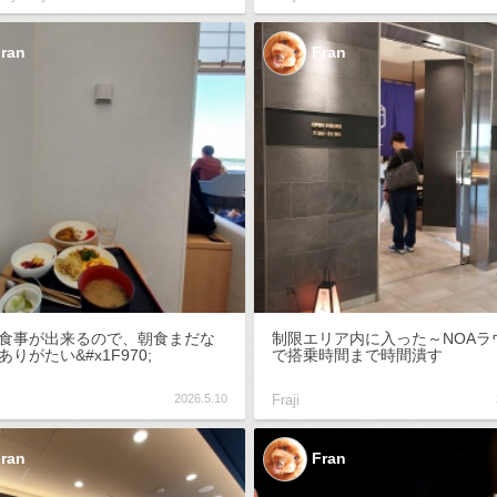
ran
Fran
食事が出来るので、朝食まだな
制限エリア内に入った～NOAラ
りがたい&#x1F970;
で搭乗時間まで時間潰す
2026.5.10
Fraji
ran
Fran