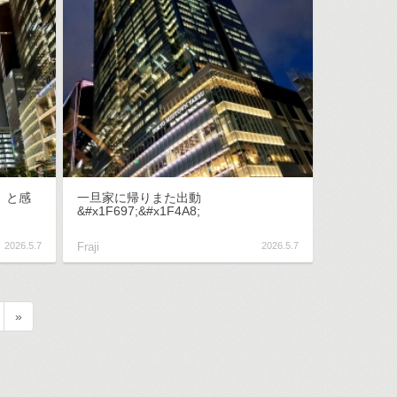
、と感
一旦家に帰りまた出動
&#x1F697;&#x1F4A8;
2026.5.7
Fraji
2026.5.7
»