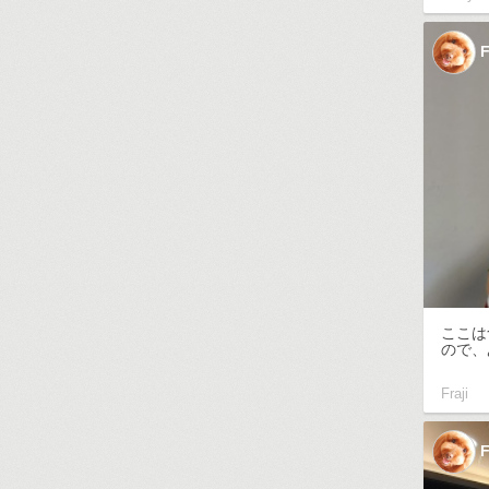
F
ここは
ので、あ
Fraji
F