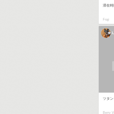
滞在時
Fraji
L
ツタン
Berry V