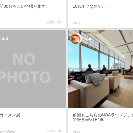
間30分ちょいで帰ります。
10%オフなので、、
2026.5.15
Fraji
.S.B.
Fran
カーメン展
前回もこちらのNOAラウンジ、
で好き&#x1F496;
ery Days
2026.5.10
Fraji