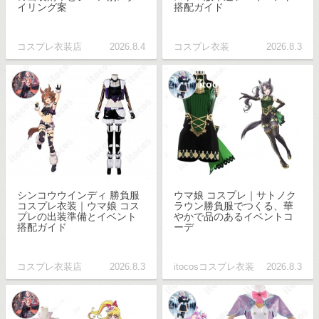
イリング案
搭配ガイド
コスプレ衣装店
2026.8.4
コスプレ衣装
2026.8.3
Leila
itocos
シンコウウインディ 勝負服
ウマ娘 コスプレ｜サトノク
コスプレ衣装｜ウマ娘 コス
ラウン勝負服でつくる、華
プレの出装準備とイベント
やかで品のあるイベントコ
搭配ガイド
ーデ
コスプレ衣装店
2026.8.3
itocosコスプレ衣装
2026.8.3
Leila
itocos