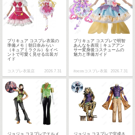
プリキュア コスプレ衣装の
プリキュア コスプレで明智
準備メモ｜朝日奈みらい
あんなを表現｜キュアアン
（キュアミラクル）をイベ
サー変身後コスチュームの
ントで可愛く見せる出装ガ
魅力と準備ガイド
イド
コスプレ衣装店
2026.7.31
itocosコスプレ衣装
2026.7.31
Leila
itocos
ジョジョ コスプレでエルメ
ジョジョ コスプレで完成さ