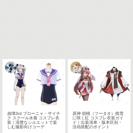
itocos
info
崩壊3rd ブローニャ・ザイチ
原神 胡桃（フータオ）残雪
ク スクール水着 コスプレ衣
に咲く紅 コスプレ衣装ガイ
装｜清楚なシルエットで楽
ド｜出装清单・版本区别・
しむ撮影向けコーデ
活动搭配のポイント