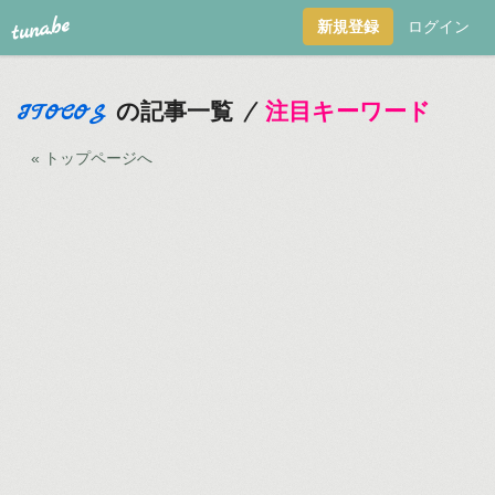
tuna.be
新規登録
ログイン
ITOCOS
の記事一覧 /
注目キーワード
« トップページへ