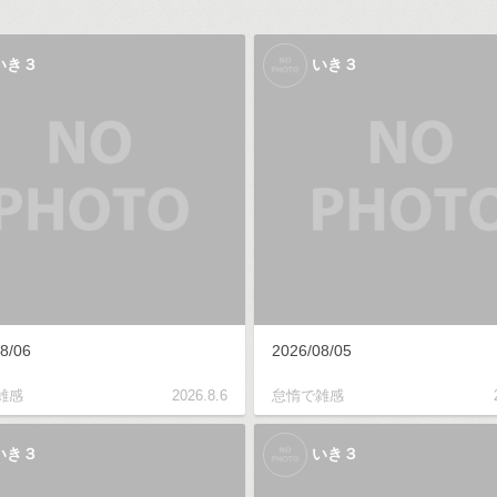
いき３
いき３
8/06
2026/08/05
雑感
2026.8.6
怠惰で雑感
いき３
いき３