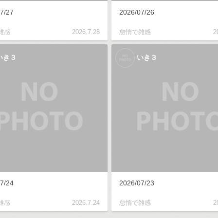
7/27
2026/07/26
雑感
2026.7.28
怠惰で雑感
2
いき３
いき３
7/24
2026/07/23
雑感
2026.7.24
怠惰で雑感
2