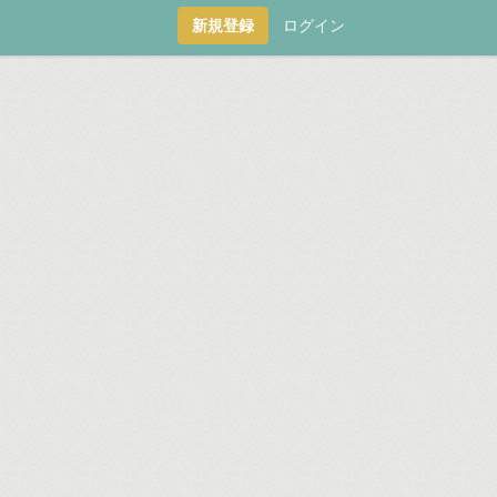
新規登録
ログイン