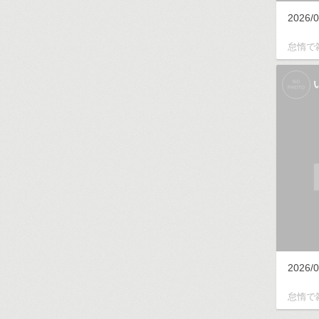
2026/0
怠惰で
2026/0
怠惰で