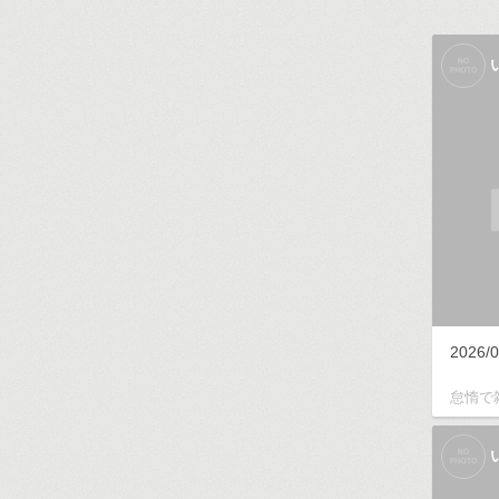
2026/0
怠惰で