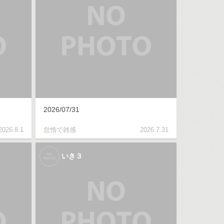
2026/07/31
2026.8.1
怠惰で雑感
2026.7.31
いき３