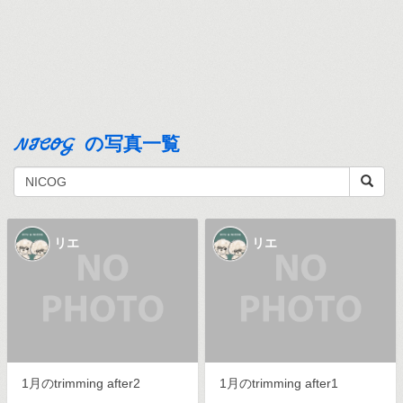
NICOG の写真一覧
リエ
リエ
1月のtrimming after2
1月のtrimming after1