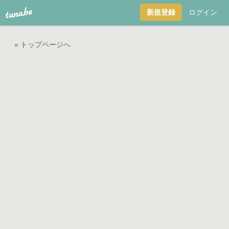
tuna.be
新規登録
ログイン
« トップページへ