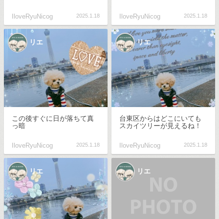
IloveRyuNicog
2025.1.18
IloveRyuNicog
2025.1.18
リエ
リエ
この後すぐに日が落ちて真
台東区からはどこにいても
っ暗
スカイツリーが見えるね！
IloveRyuNicog
2025.1.18
IloveRyuNicog
2025.1.18
リエ
リエ