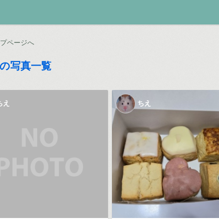
ップページへ
 の写真一覧
ちえ
ちえ