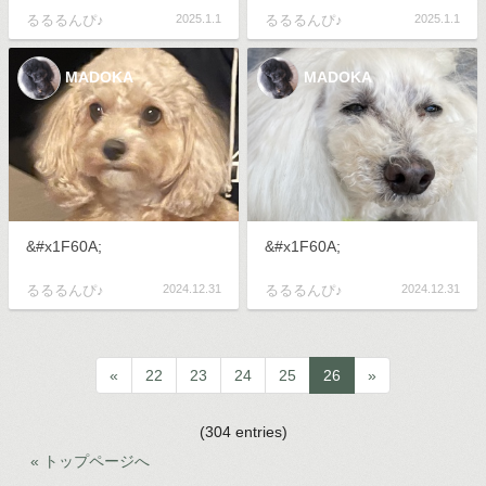
るるるんぴ♪
2025.1.1
るるるんぴ♪
2025.1.1
MADOKA
MADOKA
&#x1F60A;
&#x1F60A;
るるるんぴ♪
2024.12.31
るるるんぴ♪
2024.12.31
«
22
23
24
25
26
»
(304 entries)
« トップページへ